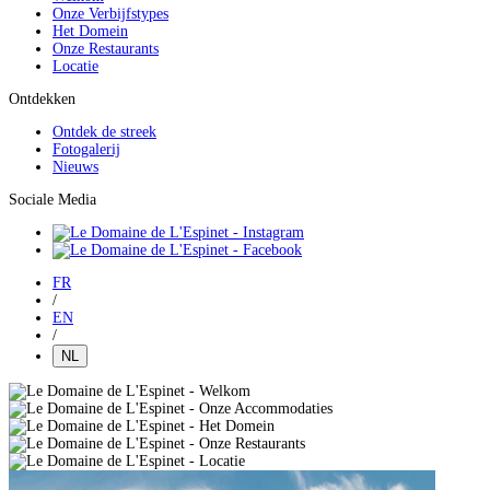
Onze Verbijfstypes
Het Domein
Onze Restaurants
Locatie
Ontdekken
Ontdek de streek
Fotogalerij
Nieuws
Sociale Media
FR
/
EN
/
NL