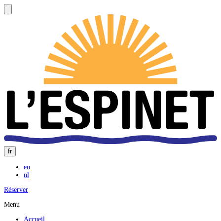
fr
en
nl
Réserver
Menu
Accueil